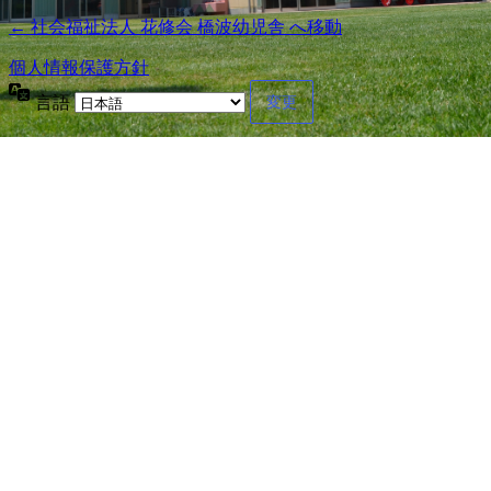
← 社会福祉法人 花修会 橋波幼児舎 へ移動
個人情報保護方針
言語