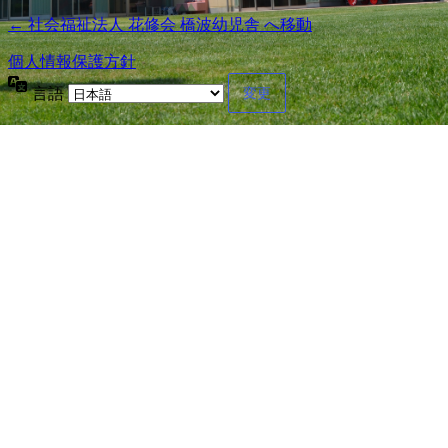
← 社会福祉法人 花修会 橋波幼児舎 へ移動
個人情報保護方針
言語