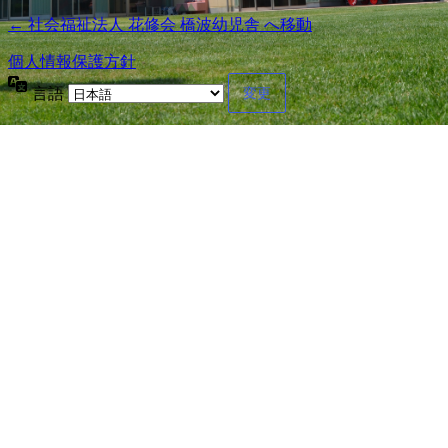
← 社会福祉法人 花修会 橋波幼児舎 へ移動
個人情報保護方針
言語