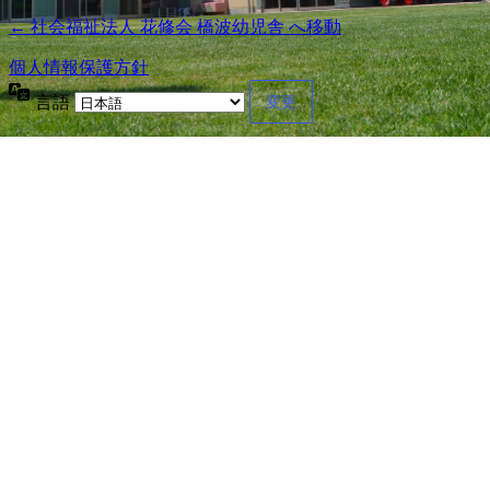
← 社会福祉法人 花修会 橋波幼児舎 へ移動
個人情報保護方針
言語