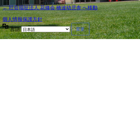
← 社会福祉法人 花修会 橋波幼児舎 へ移動
個人情報保護方針
言語