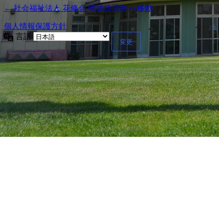
← 社会福祉法人 花修会 橋波幼児舎 へ移動
個人情報保護方針
言語