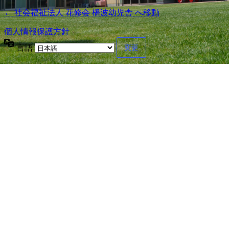
← 社会福祉法人 花修会 橋波幼児舎 へ移動
個人情報保護方針
言語