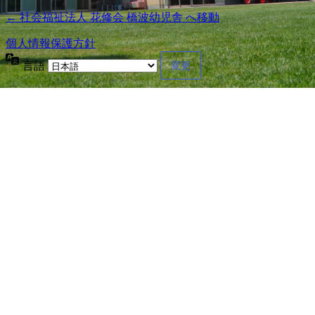
← 社会福祉法人 花修会 橋波幼児舎 へ移動
個人情報保護方針
言語