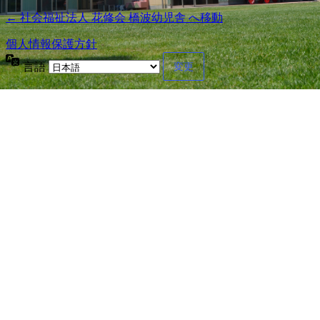
← 社会福祉法人 花修会 橋波幼児舎 へ移動
個人情報保護方針
言語