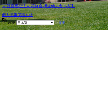
← 社会福祉法人 花修会 橋波幼児舎 へ移動
個人情報保護方針
言語