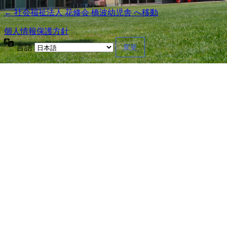
← 社会福祉法人 花修会 橋波幼児舎 へ移動
個人情報保護方針
言語