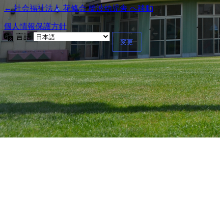
← 社会福祉法人 花修会 橋波幼児舎 へ移動
個人情報保護方針
言語