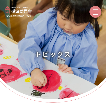
園のご紹介
保育と教育
トピックス
園での生活
入園案内
保護者専用
トピックス
本日の給食