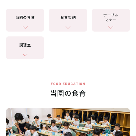
病児保育のご案内
交通アクセス
テーブル
当園の食育
食育指刺
マナー
採用情報
リンク
個人情報保護方針
調理室
06-6998-5321
受付時間 7:00～20:00（平日）7:00～19:00（土曜）
FOOD EDUCATION
当園の食育
お問い合わせ