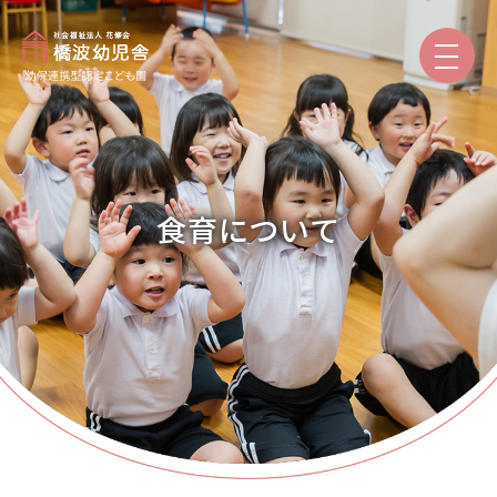
園のご紹介
食育について
保育と教育
園での生活
入園案内
保護者専用
トピックス
本日の給食