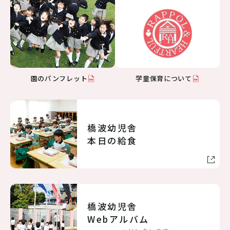
病児保育のご案内
交通アクセス
採用情報
リンク
個人情報保護方針
園のパンフレット
学童保育について
06-6998-5321
橋波幼児舎
受付時間 7:00～20:00（平日）7:00～19:00（土曜）
本日の給食
お問い合わせ
橋波幼児舎
Webアルバム