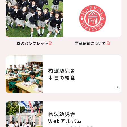
病児保育のご案内
交通アクセス
採用情報
リンク
個人情報保護方針
園のパンフレット
学童保育について
06-6998-5321
橋波幼児舎
受付時間 7:00～20:00（平日）7:00～19:00（土曜）
本日の給食
お問い合わせ
橋波幼児舎
Webアルバム