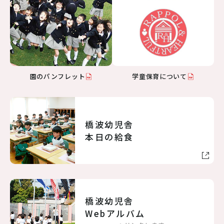
病児保育のご案内
交通アクセス
採用情報
リンク
個人情報保護方針
園のパンフレット
学童保育について
06-6998-5321
橋波幼児舎
受付時間 7:00～20:00（平日）7:00～19:00（土曜）
本日の給食
お問い合わせ
橋波幼児舎
Webアルバム