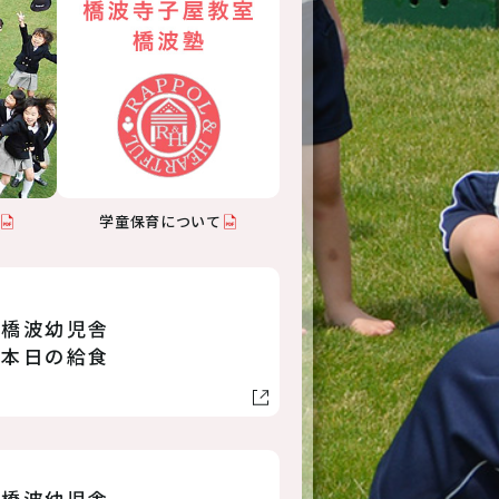
保護者専用
本日の給食
交通アクセス
リンク
学童保育について
6-6998-5321
橋波幼児舎
～20:00（平日）7:00～19:00（土曜）
本日の給食
お問い合わせ
橋波幼児舎