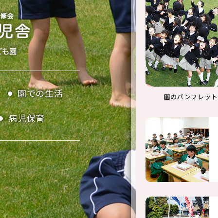
入園案内
トピックス
病児保育のご案内
採用情報
個人情報保護方針
園での生活
園のパンフレット
病児保育
0
受付時間 7:00