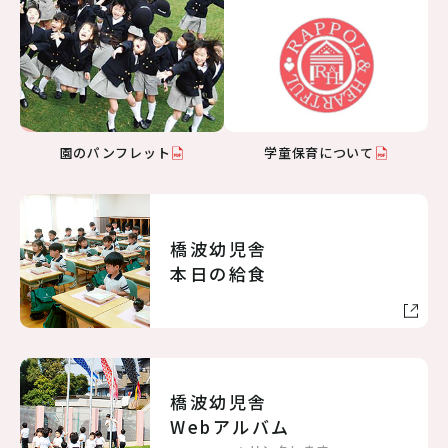
病児保育のご案内
交通アクセス
採用情報
リンク
個人情報保護方針
園のパンフレット
学童保育について
06-6998-5321
橋波幼児舎
受付時間 7:00～20:00（平日）7:00～19:00（土曜）
本日の給食
お問い合わせ
橋波幼児舎
Webアルバム