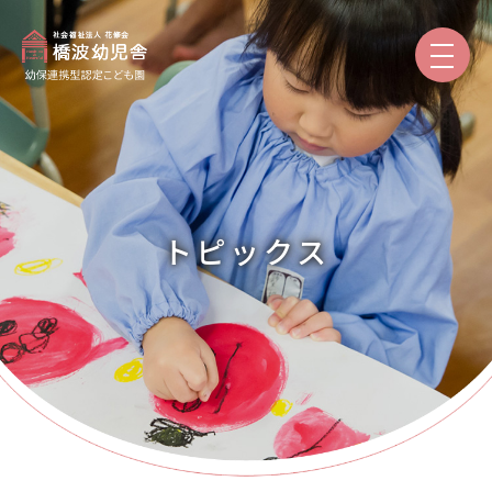
園のご紹介
保育と教育
トピックス
園での生活
入園案内
保護者専用
トピックス
本日の給食