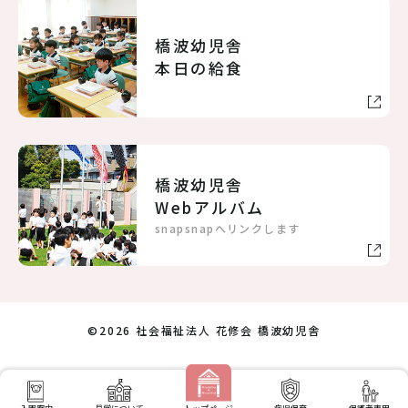
橋波幼児舎
本日の給食
橋波幼児舎
Webアルバム
snapsnapへリンクします
©
2026 社会福祉法人 花修会 橋波幼児舎