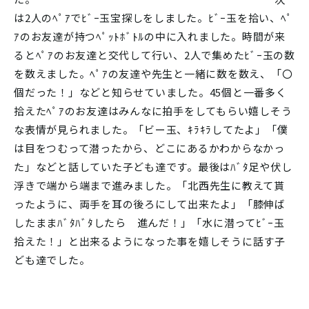
は2人のﾍﾟｱでﾋﾞｰ玉宝探しをしました。ﾋﾞｰ玉を拾い、ﾍﾟ
ｱのお友達が持つﾍﾟｯﾄﾎﾞﾄﾙの中に入れました。時間が来
るとﾍﾟｱのお友達と交代して行い、2人で集めたﾋﾞｰ玉の数
を数えました。ﾍﾟｱの友達や先生と一緒に数を数え、「〇
個だった！」などと知らせていました。45個と一番多く
拾えたﾍﾟｱのお友達はみんなに拍手をしてもらい嬉しそう
な表情が見られました。「ビー玉、ｷﾗｷﾗしてたよ」「僕
は目をつむって潜ったから、どこにあるかわからなかっ
た」などと話していた子ども達です。最後はﾊﾞﾀ足や伏し
浮きで端から端まで進みました。「北西先生に教えて貰
ったように、両手を耳の後ろにして出来たよ」「膝伸ば
したままﾊﾞﾀﾊﾞﾀしたら 進んだ！」「水に潜ってﾋﾞｰ玉
拾えた！」と出来るようになった事を嬉しそうに話す子
ども達でした。