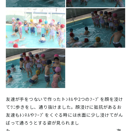
友達が手をつないで作ったトﾝﾈﾙや2つのﾌｰﾌﾟを顔を浸け
てﾜﾆ歩きをし、通り抜けました。顔浸けに抵抗があるお
友達もﾄﾝﾈﾙやﾌｰﾌﾟをくぐる時には水面に少し浸けてがん
ばって通ろうとする姿が見られまし
た。 次