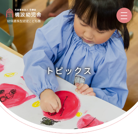
園のご紹介
保育と教育
トピックス
園での生活
入園案内
保護者専用
トピックス
本日の給食