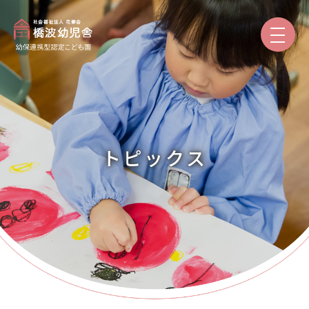
園のご紹介
保育と教育
トピックス
園での生活
入園案内
保護者専用
トピックス
本日の給食