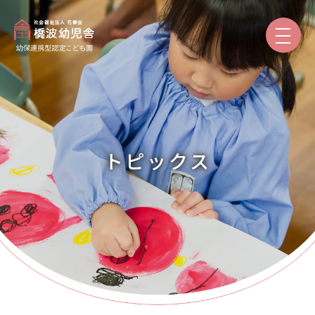
園のご紹介
保育と教育
トピックス
園での生活
入園案内
保護者専用
トピックス
本日の給食