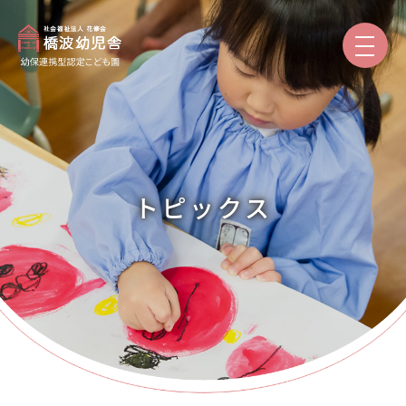
園のご紹介
保育と教育
トピックス
園での生活
入園案内
保護者専用
トピックス
本日の給食