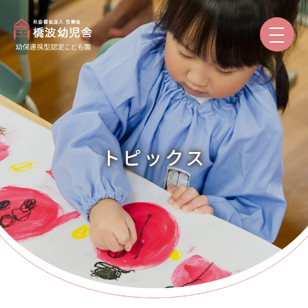
園のご紹介
保育と教育
トピックス
園での生活
入園案内
保護者専用
トピックス
本日の給食