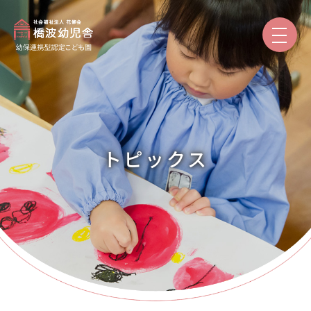
園のご紹介
保育と教育
トピックス
園での生活
入園案内
保護者専用
トピックス
本日の給食