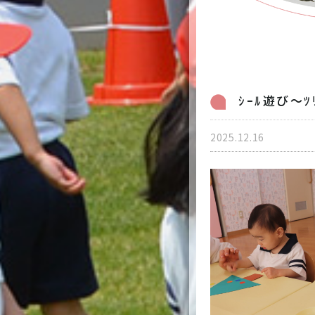
入園案内
トピックス
病児保育のご案内
採用情報
ｼｰﾙ遊び～
個人情報保護方針
2025.12.16
0
受付時間 7:00