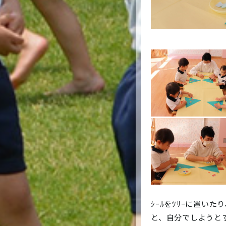
ｼｰﾙをﾂﾘｰに置いた
と、自分でしようと