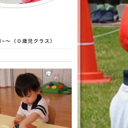
保護者専用
本日の給食
交通アクセス
リンク
ﾂﾘｰ～（０歳児クラス）
6-6998-5321
～20:00（平日）7:00～19:00（土曜）
お問い合わせ