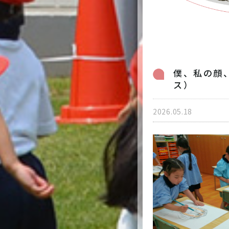
入園案内
トピックス
病児保育のご案内
採用情報
僕、私の顔、
ス）
個人情報保護方針
2026.05.18
0
受付時間 7:00