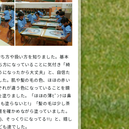
の持ち方や扱い方を知りました。基本
ち方になっていることに気付き「綺
うになったから大丈夫」と、自信た
した。肌や髪の毛の色、ほほの赤い
ぞれが違う色になっていることを鏡
塗りました。「ほほの薄ﾋﾟﾝｸは鼻
中も塗らないと!」「髪の毛は少し茶
置を確かめながら塗っていました。
)、そっくりになってる!!」と、嬉し
ども達でした。