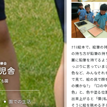
ｸﾗｽ絵本で、絵筆
の持ち方が鉛筆の持
麗に鉛筆を持てるよ
っぷりに言っていま
色など、みんなそれ
で見て、絵の具で顔を
の横かな?」「口の
色」と、色や塗る位
出来上がると「僕(私
園での生活
そうに絵を眺める子