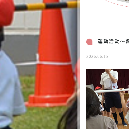
入園案内
トピックス
病児保育のご案内
採用情報
運動活動～
個人情報保護方針
2026.06.15
0
受付時間 7:00